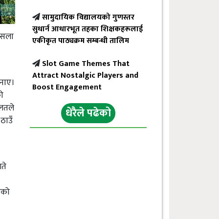
सामुदायिक विद्यालयको गुणस्तर
सुधार्न आधारभूत तहका शिक्षकहरूलाई
फैसला
एकीकृत पाठ्यक्रम सम्बन्धी तालिम
Slot Game Themes That
Attract Nostalgic Players and
ुनाए।
Boost Engagement
को
ालतले
धेरैले पढेको
ठाउँ
ते
ेको