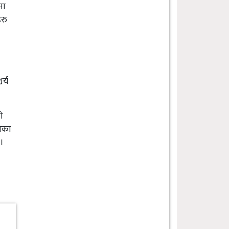
मा
हरु
र्य
ो
तिका
ए।