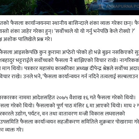
ालतको फैसला कार्यान्वयनमा स्थानीय बासिन्दाले शंका व्यक्त गरेका छन्। 
 शंका जाहेर गरेका हुन्। ‘सर्वाेच्चले यो यो गर्नु भनेपछि केले रोक्यो ?’
 अशोक पालिखेले प्रश्न गरे।
े फैसला आइसकेपछि कुन कुरामा अप्ठेरो परेको हो भन्ने बुझ्न नसकिएको स
ेशबहादुर भट्टराईले सर्वाेच्चको फैसला नै बाझिएको विचार राखे। नागरिक
माग थियो। पत्रकार महासंघ कास्कीका अध्यक्ष दीपेन्द्र श्रेष्ठले सर्वाेच्च अद
ार राखे। उनले भने, ‘फैसला कार्यान्वयन गर्न नदिने तत्वलाई सल्बलाउन 
वटै सरकारका नाममा आदेशसहित २०७५ वैशाख १६ गते फैसला गरेको थियो।
ष्ठ फैसला गरेको थियो। फैसलाको पूर्ण पाठ मंसिर ६ मा आएको थियो। माघ २ ग
 सरकारले उद्योग, पर्यटन, वन तथा वातावरण मन्त्री विकास लम्सालको
उपसमिति फैसला कार्यान्वयन सहजीकरण समितिले शुक्रबार पोखरामा गर
ा व्यक्त गरे।