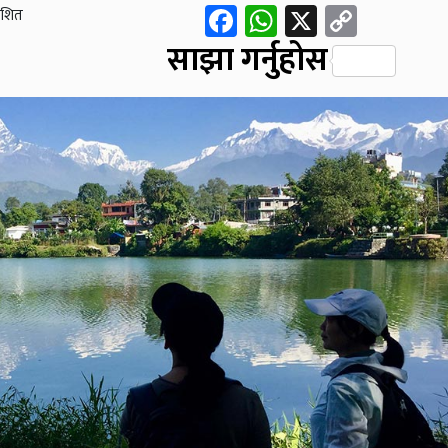
Facebook
WhatsApp
X
Copy
ाशित
Link
साझा गर्नुहोस