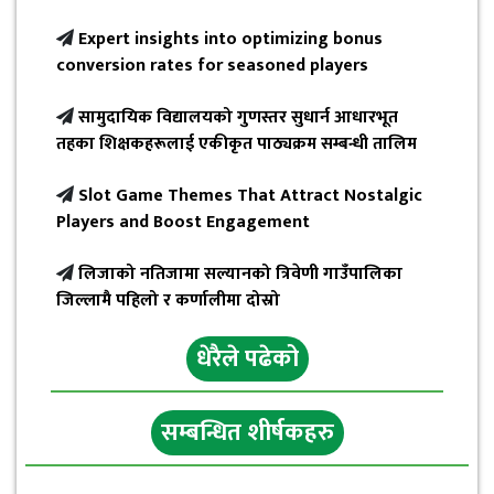
Expert insights into optimizing bonus
conversion rates for seasoned players
सामुदायिक विद्यालयको गुणस्तर सुधार्न आधारभूत
तहका शिक्षकहरूलाई एकीकृत पाठ्यक्रम सम्बन्धी तालिम
Slot Game Themes That Attract Nostalgic
Players and Boost Engagement
लिजाको नतिजामा सल्यानको त्रिवेणी गाउँपालिका
जिल्लामै पहिलो र कर्णालीमा दोस्रो
धेरैले पढेको
Strategies to Improve Win Rates in
Expert insights into optimizing bonus
सम्बन्धित शीर्षकहरु
Slot Game Themes That Attract Nostalgic
1red Casino Mobile App Features and
International Slot Games Using Advanced
Navigating Payout Policies for Bonus
The Evolution of Payout Technologies in
conversion rates for seasoned players
Players and Boost Engagement
Benefits
Techniques
Funds in Online Gaming Platforms
Leading Online Casinos