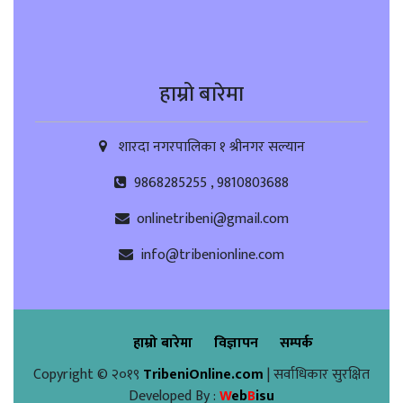
हाम्रो बारेमा
शारदा नगरपालिका १ श्रीनगर सल्यान
9868285255 , 9810803688
onlinetribeni@gmail.com
info@tribenionline.com
हाम्रो बारेमा
विज्ञापन
सम्पर्क
Copyright © २०१९
TribeniOnline.com
| सर्वाधिकार सुरक्षित
Developed By :
W
eb
B
isu