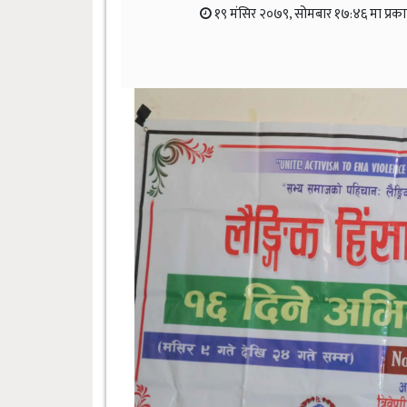
१९ मंसिर २०७९, सोमबार १७:४६ मा प्रक