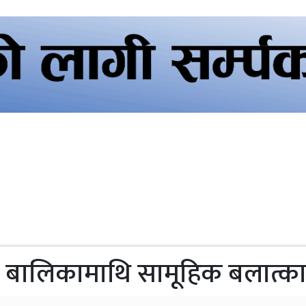
या बालिकामाथि सामूहिक बलात्क