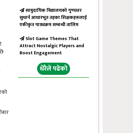
सामुदायिक विद्यालयको गुणस्तर
सुधार्न आधारभूत तहका शिक्षकहरूलाई
एकीकृत पाठ्यक्रम सम्बन्धी तालिम
Slot Game Themes That
ो
Attract Nostalgic Players and
छि
Boost Engagement
धेरैले पढेको
ी
भएको
हीबार