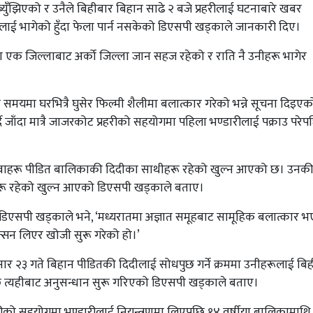
युँझिएको र उनैले बिहीबार बिहान साढे २ बजे प्रहरीलाई घटनाबारे खबर
लाई भागेको हुँदा फेला पार्न नसकेको डिएसपी खड्काले जानकारी दिए।
 एक जिल्लाबाट अर्को जिल्ला जान सहज रहेको र राति नै उनीहरू भागेर
समयमा घरभित्रै घुसेर फिल्मी शैलीमा बलात्कार गरेको भन्ने सूचना दिइएक
दै जाँदा मात्रै जाजरकोट प्रहरीको सहयोगमा पहिला भण्डारीलाई पक्राउ परेप
युवाहरू पीडित बालिकाकी दिदीका साथीहरू रहेको खुल्न आएको छ। उनक
हरू रहेको खुल्न आएको डिएसपी खड्काले बताए।
ो,’ डिएसपी खड्काले भने, ‘मध्यरातमा अज्ञात समूहबाट सामूहिक बलात्कार 
क्सन लिएर खोजी सुरू गरेको हो।’
सार २३ गते बिहान पीडितकी दिदीलाई सोधपुछ गर्ने क्रममा उनीहरूलाई बि
ि त्यहीबाट अनुसन्धान सुरू गरिएको डिएसपी खड्काले बताए।
ीको सहयोगमा भण्डारीलाई नियन्त्रणमा लिएपछि १४ वर्षीया बालिकामाथि