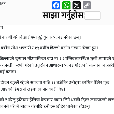
Facebook
WhatsApp
X
Copy
ाशित
Link
साझा गर्नुहोस
 करणी गरेको आरोपमा दुई युवक पक्राउ परेका छन्।
ीय रमेश भण्डारी र १९ वर्षीय डिल्ली बस्नेत पक्राउ परेका हुन।
 जिल्लाको कुमाख गाँउपालिका वडा नं। १ शान्तिबजारस्थित ठूली आमाको 
जबरजस्ती करणी गरेको उजुरीको आधारमा पक्राउ गरिएको सल्यानका प्रहरी
नलाई बताए।
का खुल्लै रहेको समयमा राति ११ बजेतिर उनीहरू घरभित्र छिरेर मुख
ल्न आएको डिएसपी खड्काले जानकारी दिए।
ो र घरेलु हतियार हँसिया देखाएर ज्यान लिने धम्की दिएर जबरजस्ती क
ालिकाले मरेको नाटक गरेपछि उनीहरू छोडेर भागेका रहेछन्।’