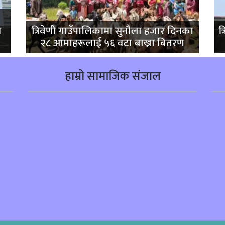
ा
त्रिवेणी गाउँपालिकामा सुनौला हजार दिनका
त
२८ आमाहरूलाई ५६ वटा बाख्रा बितरण
हाम्रो सामाजिक संजाल