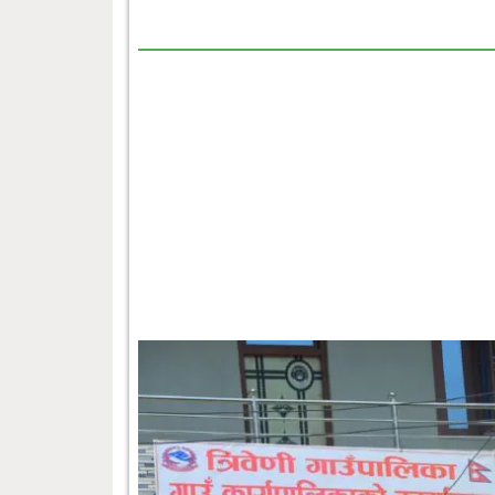
छत्रेश्वरीलाई हराउँदै त्रिबेणी २१ रनले विजय