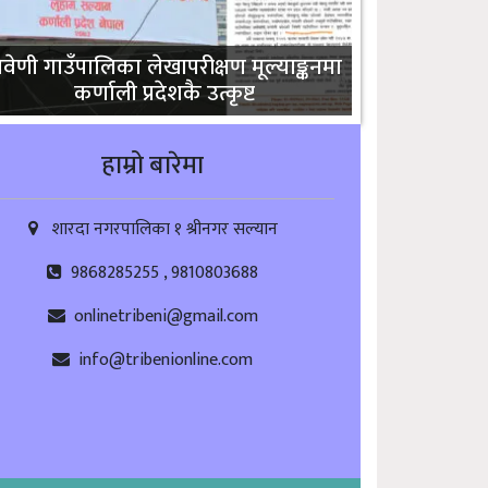
्रिवेणी गाउँपालिका लेखापरीक्षण मूल्याङ्कनमा
कर्णाली प्रदेशकै उत्कृष्ट
हाम्रो बारेमा
शारदा नगरपालिका १ श्रीनगर सल्यान
9868285255 , 9810803688
onlinetribeni@gmail.com
info@tribenionline.com