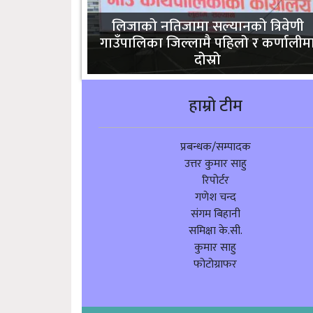
लिजाको नतिजामा सल्यानको त्रिवेणी
गाउँपालिका जिल्लामै पहिलो र कर्णालीम
दोस्रो
हाम्रो टीम
प्रबन्धक/सम्पादक
उत्तर कुमार साहु
रिपोर्टर
गणेश चन्द
संगम बिहानी
समिक्षा के.सी.
कुमार साहु
फोटोग्राफर