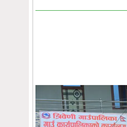
छत्रेश्वरीलाई हराउँदै त्रिबेणी २१ रनले विजय