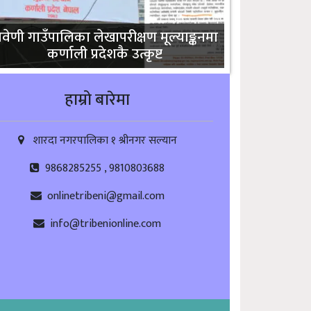
्रिवेणी गाउँपालिका लेखापरीक्षण मूल्याङ्कनमा
कर्णाली प्रदेशकै उत्कृष्ट
हाम्रो बारेमा
शारदा नगरपालिका १ श्रीनगर सल्यान
9868285255 , 9810803688
onlinetribeni@gmail.com
info@tribenionline.com