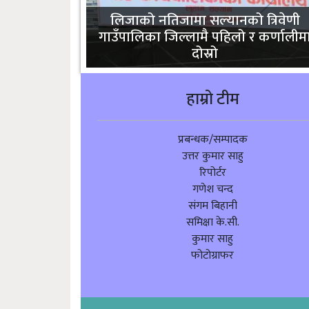
लिजाको नतिजामा सल्यानको त्रिवेणी
गाउँपालिका जिल्लामै पहिलो र कर्णालीम
दोस्रो
हाम्रो टीम
प्रबन्धक/सम्पादक
उत्तर कुमार साहु
रिपोर्टर
गणेश चन्द
संगम बिहानी
समिक्षा के.सी.
कुमार साहु
फोटोग्राफर