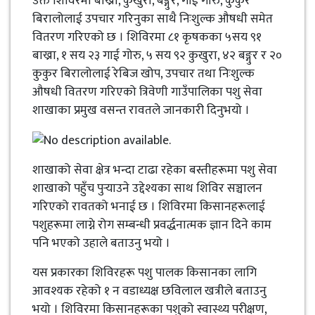
उक्त शिविरमा बाख्रा, कुखुरा, बङ्गुर, गाई गोरु, कुकुर
बिरालोलाई उपचार गरिनुका साथै निःशुल्क औषधी समेत
वितरण गरिएको छ । शिविरमा ८१ कृषकका ५सय ९१
बाख्रा, १ सय २३ गाई गोरु, ५ सय ९२ कुखुरा, ४२ बङ्गुर र २०
कुकुर बिरालोलाई रेबिज खोप, उपचार तथा निःशुल्क
औषधी वितरण गरिएको त्रिवेणी गाउँपालिका पशु सेवा
शाखाका प्रमुख वसन्त रावतले जानकारी दिनुभयो ।
शाखाको सेवा क्षेत्र भन्दा टाढा रहेका बस्तीहरूमा पशु सेवा
शाखाको पहुँच पुर्‍याउने उद्देश्यका साथ शिविर सञ्चालन
गरिएको रावतको भनाई छ । शिविरमा किसानहरूलाई
पशुहरूमा लाग्ने रोग सम्बन्धी प्रवर्द्धनात्मक ज्ञान दिने काम
पनि भएको उहाले बताउनु भयो ।
यस प्रकारका शिविरहरू पशु पालक किसानका लागि
आवश्यक रहेको १ न वडाध्यक्ष छविलाल खत्रीले बताउनु
भयो । शिविरमा किसानहरूका पशुको स्वास्थ्य परीक्षण,