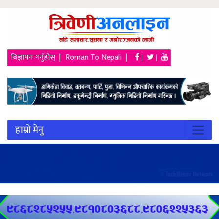
बिज्ञापन गर्नुहोस् |
Roman To Nepali |
|
|
२२ श्रावण २०८३, शुक्रबार
हाम्रो मेनु