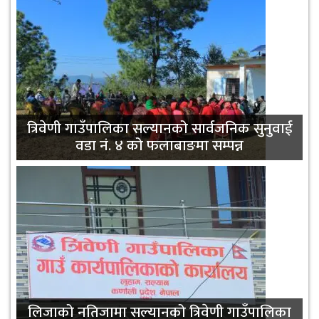
सामुदायिक विद्यालयको गुणस्तर सुधार्न आधारभूत
त्रिवेणी गाउँपालिका सल्यानको सार्वजनिक सुनुवाई
तहका शिक्षकहरूलाई एकीकृत पाठ्यक्रम सम्बन्धी
वडा नं. ४ को फलाबाङमा सम्पन्न
तालिम
लिजाको नतिजामा सल्यानको त्रिवेणी गाउँपालिका