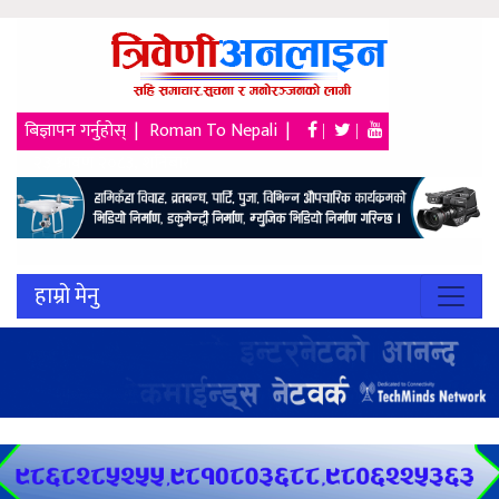
बिज्ञापन गर्नुहोस् |
Roman To Nepali |
|
|
२३ श्रावण २०८३, शनिबार
हाम्रो मेनु