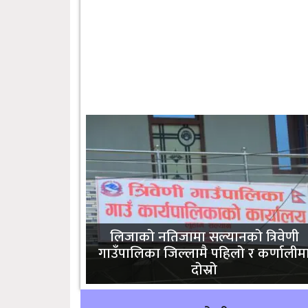
लिजाको नतिजामा सल्यानको त्रिवेणी
गाउँपालिका जिल्लामै पहिलो र कर्णालीम
दोस्रो