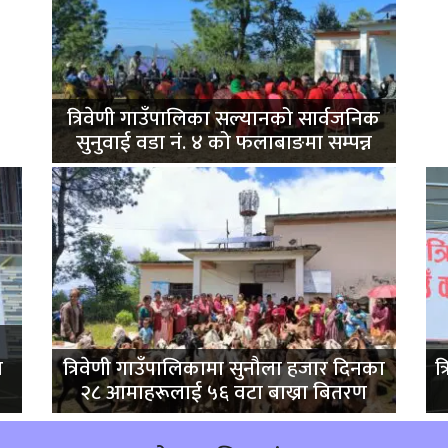
त्रिवेणी गाउँपालिका सल्यानको सार्वजनिक
सुनुवाई वडा नं. ४ को फलाबाङमा सम्पन्न
ा
त्रिवेणी गाउँपालिकामा सुनौला हजार दिनका
त
२८ आमाहरूलाई ५६ वटा बाख्रा बितरण