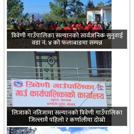
सामुदायिक विद्यालयको गुणस्तर सुधार्न आधारभूत
त्रिवेणी गाउँपालिका सल्यानको सार्वजनिक सुनुवाई
तहका शिक्षकहरूलाई एकीकृत पाठ्यक्रम सम्बन्धी
वडा नं. ४ को फलाबाङमा सम्पन्न
तालिम
लिजाको नतिजामा सल्यानको त्रिवेणी गाउँपालिका
जिल्लामै पहिलो र कर्णालीमा दोस्रो