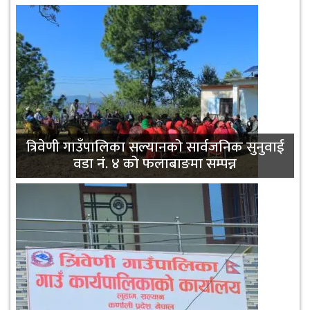
सामुदायिक विद्यालयको गुणस्तर सुधार्न आधारभूत
त्रिवेणी गाउँपालिका सल्यानको सार्वजनिक सुनुवाई
तहका शिक्षकहरूलाई एकीकृत पाठ्यक्रम सम्बन्धी
वडा नं. ४ को फलाबाङमा सम्पन्न
तालिम